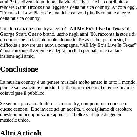
anni ’90, è diventato un inno alla vita dei “bassi” e ha contribuito a
rendere Garth Brooks una leggenda della musica country. Ancora oggi,
“Friends In Low Places” è una delle canzoni più divertenti e allegre
della musica country.
Un’altra canzone country allegra è “
All My Ex’s Live In Texas
” di
George Strait. Questo brano, uscito negli anni ’80, racconta la storia di
un uomo che ha lasciato molte donne in Texas e che, per questo, ha
difficoltà a trovare una nuova compagna. “All My Ex’s Live In Texas”
è una canzone divertente e allegra, perfetta per ballare e cantare
insieme agli amici.
Conclusione
La musica country è un genere musicale molto amato in tutto il mondo,
perché sa trasmettere emozioni forti e non smette mai di emozionare e
coinvolgere il pubblico.
Se sei un appassionato di musica country, non puoi non conoscere
queste canzoni. E se invece sei un neofita, ti consigliamo di ascoltare
questi brani per apprezzare appieno la bellezza di questo genere
musicale unico.
Altri Articoli