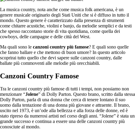
La musica country, nota anche come musica folk americana, è un
genere musicale originario degli Stati Uniti che si è diffuso in tutto il
mondo. Questo genere è caratterizzato dalla presenza di strumenti
come chitarre acustiche, violini e banjo, da melodie semplici e da testi
che spesso raccontano storie di vita quotidiana, come quella dei
cowboys, delle campagne e delle città del West.
Ma quali sono le
canzoni country più famose
? E quali sono quelle
che fanno ballare e che mettono di buon umore? In questo articolo
scoprirai tutto quello che devi sapere sulle canzoni country, dalle
ballate più commoventi alle melodie più orecchiabili.
Canzoni Country Famose
Tra le canzoni country più famose di tutti i tempi, non possiamo non
menzionare “
Jolene
” di Dolly Parton. Questo brano, scritto dalla stessa
Dolly Parton, parla di una donna che cerca di tenere lontano il suo
uomo dalla tentazione di una donna più giovane e attraente. Il brano,
uscito nel 1973, è un’ode alla bellezza e alla forza delle donne, ed è
stato ripreso da numerosi artisti nel corso degli anni. “Jolene” è stata un
grande successo e continua a essere una delle canzoni country più
conosciute al mondo.