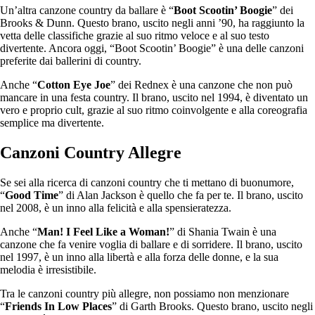
Un’altra canzone country da ballare è “
Boot Scootin’ Boogie
” dei
Brooks & Dunn. Questo brano, uscito negli anni ’90, ha raggiunto la
vetta delle classifiche grazie al suo ritmo veloce e al suo testo
divertente. Ancora oggi, “Boot Scootin’ Boogie” è una delle canzoni
preferite dai ballerini di country.
Anche “
Cotton Eye Joe
” dei Rednex è una canzone che non può
mancare in una festa country. Il brano, uscito nel 1994, è diventato un
vero e proprio cult, grazie al suo ritmo coinvolgente e alla coreografia
semplice ma divertente.
Canzoni Country Allegre
Se sei alla ricerca di canzoni country che ti mettano di buonumore,
“
Good Time
” di Alan Jackson è quello che fa per te. Il brano, uscito
nel 2008, è un inno alla felicità e alla spensieratezza.
Anche “
Man! I Feel Like a Woman!
” di Shania Twain è una
canzone che fa venire voglia di ballare e di sorridere. Il brano, uscito
nel 1997, è un inno alla libertà e alla forza delle donne, e la sua
melodia è irresistibile.
Tra le canzoni country più allegre, non possiamo non menzionare
“
Friends In Low Places
” di Garth Brooks. Questo brano, uscito negli