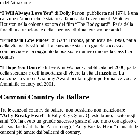
e dell’attrazione.
“
I Will Always Love You
” di Dolly Parton, pubblicata nel 1974, è una
canzone d’amore che è stata resa famosa dalla versione di Whitney
Houston nella colonna sonora del film “The Bodyguard”. Parla della
fine di una relazione e della speranza di rimanere sempre amici.
“
Friends in Low Places
” di Garth Brooks, pubblicata nel 1990, parla
della vita nei bassifondi. La canzone è stata un grande successo
commerciale e ha raggiunto la posizione numero uno nella classifica
country.
“
I Hope You Dance
” di Lee Ann Womack, pubblicata nel 2000, parla
della speranza e dell’importanza di vivere la vita al massimo. La
canzone ha vinto il Grammy Award per la miglior performance vocale
femminile country nel 2001.
Canzoni Country da Ballare
Tra le canzoni country da ballare, non possiamo non menzionare
“
Achy Breaky Heart
” di Billy Ray Cyrus. Questo brano, uscito negli
anni ’90, ha avuto un grande successo grazie al suo ritmo contagioso e
alla sua facilità di ballo. Ancora oggi, “Achy Breaky Heart” è una delle
canzoni più amate dai ballerini di country.