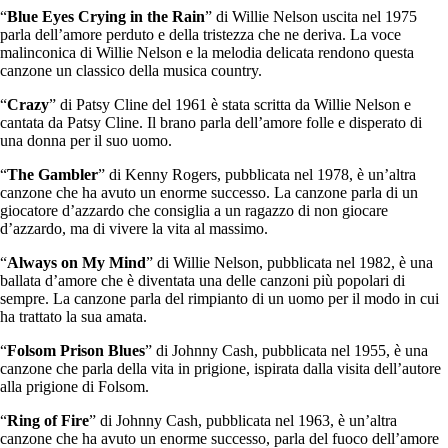
“
Blue Eyes Crying in the Rain
” di Willie Nelson uscita nel 1975
parla dell’amore perduto e della tristezza che ne deriva. La voce
malinconica di Willie Nelson e la melodia delicata rendono questa
canzone un classico della musica country.
“
Crazy
” di Patsy Cline del 1961 è stata scritta da Willie Nelson e
cantata da Patsy Cline. Il brano parla dell’amore folle e disperato di
una donna per il suo uomo.
“
The Gambler
” di Kenny Rogers, pubblicata nel 1978, è un’altra
canzone che ha avuto un enorme successo. La canzone parla di un
giocatore d’azzardo che consiglia a un ragazzo di non giocare
d’azzardo, ma di vivere la vita al massimo.
“
Always on My Mind
” di Willie Nelson, pubblicata nel 1982, è una
ballata d’amore che è diventata una delle canzoni più popolari di
sempre. La canzone parla del rimpianto di un uomo per il modo in cui
ha trattato la sua amata.
“
Folsom Prison Blues
” di Johnny Cash, pubblicata nel 1955, è una
canzone che parla della vita in prigione, ispirata dalla visita dell’autore
alla prigione di Folsom.
“
Ring of Fire
” di Johnny Cash, pubblicata nel 1963, è un’altra
canzone che ha avuto un enorme successo, parla del fuoco dell’amore