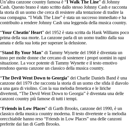
Un’altra canzone country famosa è “
I Walk The Line
” di Johnny
Cash. Questo brano è stato scritto dallo stesso Johnny Cash e racconta
la storia di un uomo che cerca di resistere alla tentazione di tradire la
sua compagna. “I Walk The Line” è stata un successo immediato e ha
contribuito a rendere Johnny Cash una leggenda della musica country.
“
Your Cheatin’ Heart
” del 1952 è stata scritta da Hank Williams poco
prima della sua morte. La canzone parla di un uomo tradito dalla sua
amata e della sua lotta per superare la delusione.
“
Stand By Your Man
” di Tammy Wynette del 1968 è diventata un
inno per molte donne che cercano di sostenere i propri uomini in ogni
situazione. La voce potente di Tammy Wynette e il testo emotivo
rendono questa canzone un classico della musica country.
“
The Devil Went Down to Georgia
” dei Charlie Daniels Band è una
canzone del 1979 che racconta la storia di un uomo che sfida il diavolo
a una gara di violino. Con la sua melodia frenetica e le liriche
divertenti, “The Devil Went Down to Georgia” è diventata una delle
canzoni country più famose di tutti i tempi.
“
Friends in Low Places
” di Garth Brooks, canzone del 1990, è un
classico della musica country moderna. Il testo divertente e la melodia
orecchiabile hanno reso “Friends in Low Places” una delle canzoni
preferite dai fan di Garth Brooks.